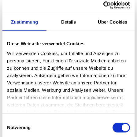
des Städtedreiecks Emden–
Aurich–Leer und wird damit
Zustimmung
Details
Über Cookies
von den drei größten
Diese Webseite verwendet Cookies
ostfriesischen Städten
Wir verwenden Cookies, um Inhalte und Anzeigen zu
„eingerahmt“. An zwei dieser
personalisieren, Funktionen für soziale Medien anbieten
Städte, Emden und Leer,
zu können und die Zugriffe auf unsere Website zu
analysieren. Außerdem geben wir Informationen zu Ihrer
grenzt die Gemeinde
Verwendung unserer Website an unsere Partner für
soziale Medien, Werbung und Analysen weiter. Unsere
unmittelbar an. Nahe
Partner führen diese Informationen möglicherweise mit
gelegene Großstädte sind
weiteren Daten zusammen, die Sie ihnen bereitgestellt
haben oder die sie im Rahmen Ihrer Nutzung der Dienste
Oldenburg (zirka 54 Kilometer
gesammelt haben.
Einwilligungsauswahl
ostsüdöstlich) und Groningen
Notwendig