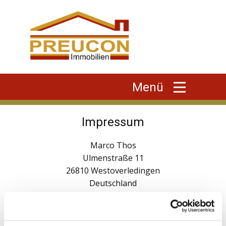
Menü
Impressum
Marco Thos
Ulmenstraße 11
26810 Westoverledingen
Deutschland
Tel.: +491789745972
E-Mail: marco.thos@preucon.de