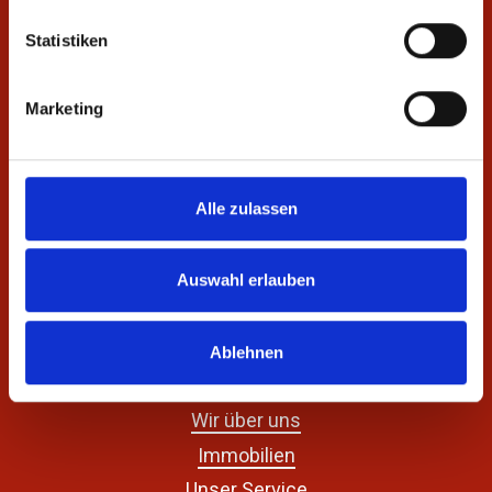
Statistiken
Rechtliches
Impressum
Marketing
Datenschutz
Haftungsausschluss
AGB´s
Alle zulassen
Konatkt
Tel.: +49 178 9745972
Auswahl erlauben
@: marco.thos@preucon.de
Ablehnen
Beliebte Themen
Wir über uns
Immobilien
Unser Service