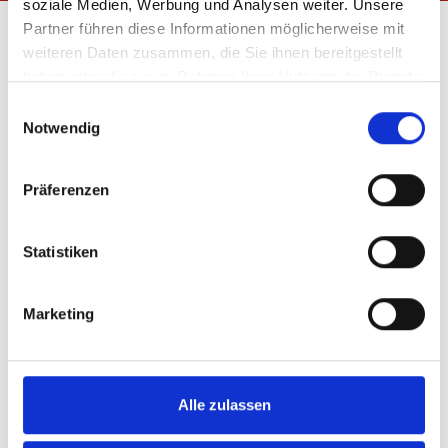
soziale Medien, Werbung und Analysen weiter. Unsere
Anrede*
Partner führen diese Informationen möglicherweise mit
weiteren Daten zusammen, die Sie ihnen bereitgestellt
haben oder die sie im Rahmen Ihrer Nutzung der Dienste
Nachname*
gesammelt haben.
Einwilligungsauswahl
Notwendig
Vornamen*
Präferenzen
E-Mail*
Statistiken
Marketing
Telefon
Nachricht
Alle zulassen