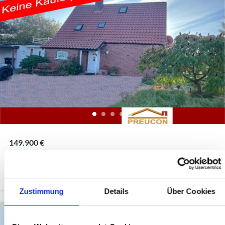
149.900 €
4
Schlafzimmer
3
Badezimmer
161
m²
Moormerland / Warsingsfehn
Zustimmung
Details
Über Cookies