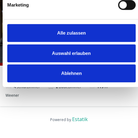
Marketing
Alle zulassen
Auswahl erlauben
Ablehnen
199.900 €
4
Schlafzimmer
2
Badezimmer
119
m²
Weener
Estatik
Powered by