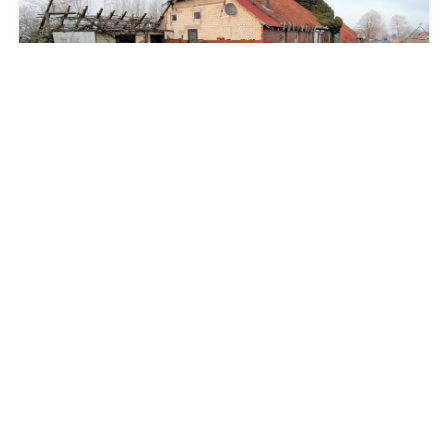
137.850 €
Moormerland / Jheringsfehn